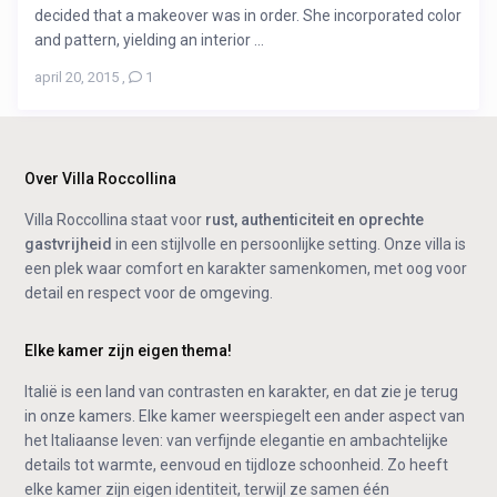
decided that a makeover was in order. She incorporated color
and pattern, yielding an interior ...
april 20, 2015
,
1
Over Villa Roccollina
Villa Roccollina staat voor
rust, authenticiteit en oprechte
gastvrijheid
in een stijlvolle en persoonlijke setting. Onze villa is
een plek waar comfort en karakter samenkomen, met oog voor
detail en respect voor de omgeving.
Elke kamer zijn eigen thema!
Italië is een land van contrasten en karakter, en dat zie je terug
in onze kamers. Elke kamer weerspiegelt een ander aspect van
het Italiaanse leven: van verfijnde elegantie en ambachtelijke
details tot warmte, eenvoud en tijdloze schoonheid. Zo heeft
elke kamer zijn eigen identiteit, terwijl ze samen één